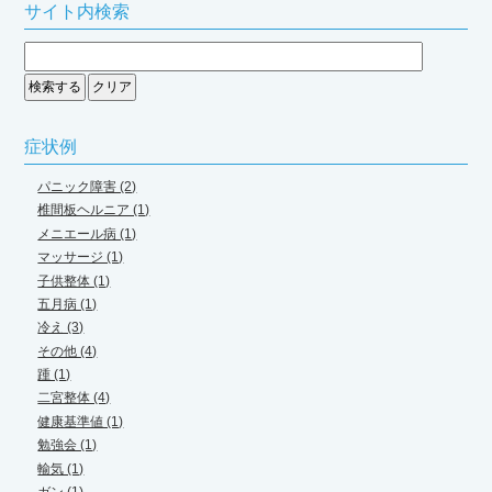
サイト内検索
症状例
パニック障害 (2)
椎間板ヘルニア (1)
メニエール病 (1)
マッサージ (1)
子供整体 (1)
五月病 (1)
冷え (3)
その他 (4)
踵 (1)
二宮整体 (4)
健康基準値 (1)
勉強会 (1)
輸気 (1)